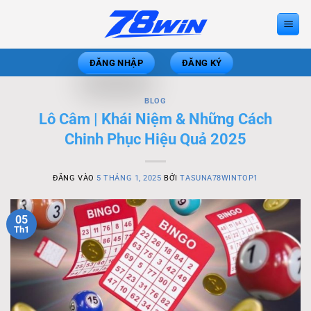
Bỏ
qua
nội
dung
ĐĂNG NHẬP
ĐĂNG KÝ
BLOG
Lô Câm | Khái Niệm & Những Cách
Chinh Phục Hiệu Quả 2025
ĐĂNG VÀO
5 THÁNG 1, 2025
BỞI
TASUNA78WINTOP1
05
Th1