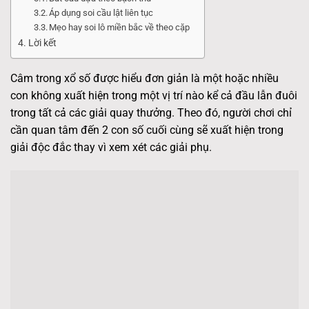
Áp dụng soi cầu lật liên tục
Mẹo hay soi lô miền bắc về theo cặp
Lời kết
Câm trong xổ số được hiểu đơn giản là một hoặc nhiều
con không xuất hiện trong một vị trí nào kể cả đầu lẫn đuôi
trong tất cả các giải quay thưởng. Theo đó, người chơi chỉ
cần quan tâm đến 2 con số cuối cùng sẽ xuất hiện trong
giải độc đắc thay vì xem xét các giải phụ.