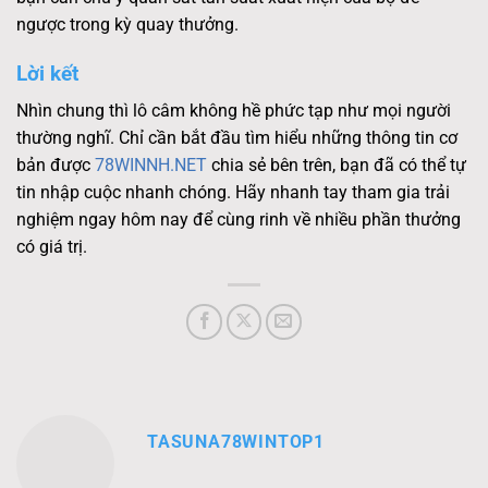
ngược trong kỳ quay thưởng.
Lời kết
Nhìn chung thì lô câm không hề phức tạp như mọi người
thường nghĩ. Chỉ cần bắt đầu tìm hiểu những thông tin cơ
bản được
78WINNH.NET
chia sẻ bên trên, bạn đã có thể tự
tin nhập cuộc nhanh chóng. Hãy nhanh tay tham gia trải
nghiệm ngay hôm nay để cùng rinh về nhiều phần thưởng
có giá trị.
TASUNA78WINTOP1