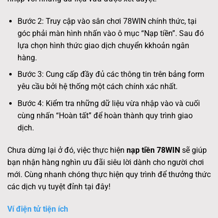
Bước 2: Truy cập vào sân chơi 78WIN chính thức, tại
góc phải màn hình nhấn vào ô mục “Nạp tiền”. Sau đó
lựa chọn hình thức giao dịch chuyển kkhoản ngân
hàng.
Bước 3: Cung cấp đầy đủ các thông tin trên bảng form
yêu cầu bởi hệ thống một cách chính xác nhất.
Bước 4: Kiểm tra những dữ liệu vừa nhập vào và cuối
cùng nhấn “Hoàn tất” để hoàn thành quy trình giao
dịch.
Chưa dừng lại ở đó, việc thực hiện
nạp tiền 78WIN
sẽ giúp
bạn nhận hàng nghìn ưu đãi siêu lời dành cho người chơi
mới. Cùng nhanh chóng thực hiện quy trình để thưởng thức
các dịch vụ tuyệt đỉnh tại đây!
Ví điện tử tiện ích