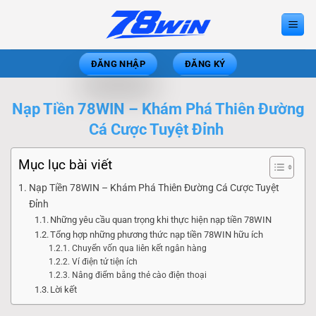
Bỏ
qua
nội
dung
ĐĂNG NHẬP
ĐĂNG KÝ
Nạp Tiền 78WIN – Khám Phá Thiên Đường
Cá Cược Tuyệt Đỉnh
Mục lục bài viết
Nạp Tiền 78WIN – Khám Phá Thiên Đường Cá Cược Tuyệt
Đỉnh
Những yêu cầu quan trọng khi thực hiện nạp tiền 78WIN
Tổng hợp những phương thức nạp tiền 78WIN hữu ích
Chuyển vốn qua liên kết ngân hàng
Ví điện tử tiện ích
Nâng điểm bằng thẻ cào điện thoại
Lời kết