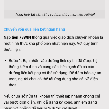
Tổng hợp tất tần tật các hình thức nạp tiền 78WIN
Chuyển vốn qua liên kết ngân hàng
Nạp tiền 78WIN
thông qua việc giao dịch chuyển khoản là
một hình thức khá phổ biến nhất hiện nay. Với quy trình
thực hiện:
Bước 1: Bạn nhấn vào đường link uy tín đã được hệ
thống kiểm định và cung cấp, bên cạnh đó có các
đường liên kết phụ có thể sử dụng. Để đảm bảo sự an
toàn, người chơi có thể tải ứng dụng nhà cái về điện
thoại.
Nếu chưa sở hữu tài khoản thì thiết lập nhanh chóng chỉ
vài bước đơn giản. Khi đã đăng ký xong, anh em đăng
nhập với những dữ liệu vừa được xét duyệt.