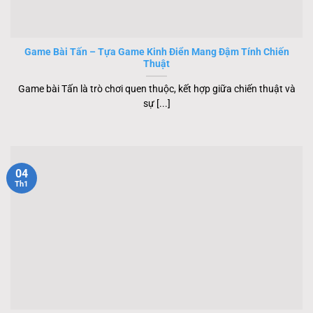
Game Bài Tấn – Tựa Game Kinh Điển Mang Đậm Tính Chiến
Thuật
Game bài Tấn là trò chơi quen thuộc, kết hợp giữa chiến thuật và
sự [...]
04
Th1