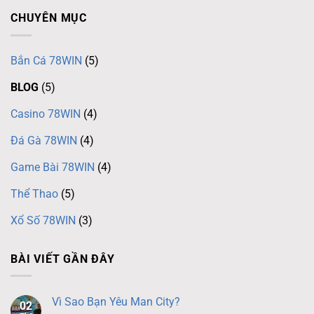
CHUYÊN MỤC
Bắn Cá 78WIN
(5)
BLOG
(5)
Casino 78WIN
(4)
Đá Gà 78WIN
(4)
Game Bài 78WIN
(4)
Thể Thao
(5)
Xổ Số 78WIN
(3)
BÀI VIẾT GẦN ĐÂY
Vì Sao Bạn Yêu Man City?
02