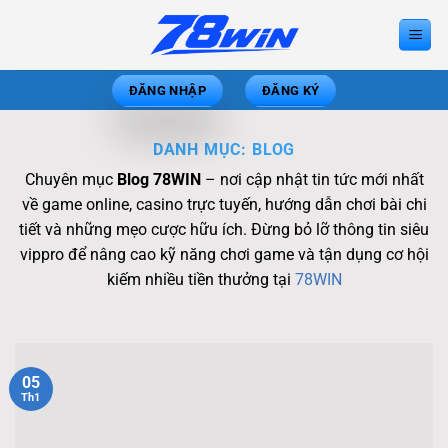
Bỏ
qua
nội
dung
ĐĂNG NHẬP
ĐĂNG KÝ
DANH MỤC:
BLOG
Chuyên mục
Blog 78WIN
– nơi cập nhật tin tức mới nhất
về game online, casino trực tuyến, hướng dẫn chơi bài chi
tiết và những mẹo cược hữu ích. Đừng bỏ lỡ thông tin siêu
vippro để nâng cao kỹ năng chơi game và tận dụng cơ hội
kiếm nhiều tiền thưởng tại
78WIN
05
Th1