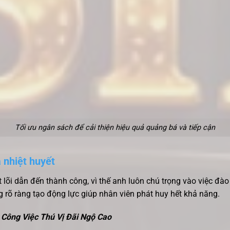
Tối ưu ngân sách để cải thiện hiệu quả quảng bá và tiếp cận
 nhiệt huyết
t lõi dẫn đến thành công, vì thế anh luôn chú trọng vào việc đào
 rõ ràng tạo động lực giúp nhân viên phát huy hết khả năng.
Công Việc Thú Vị Đãi Ngộ Cao