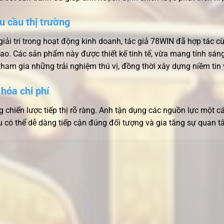
u cầu thị trường
ải trí trong hoạt động kinh doanh, tác giả 78WIN đã hợp tác cù
ao. Các sản phẩm này được thiết kế tinh tế, vừa mang tính sán
ham gia những trải nghiệm thú vị, đồng thời xây dựng niềm tin 
hóa chi phí
chiến lược tiếp thị rõ ràng. Anh tận dụng các nguồn lực một cá
u có thể dễ dàng tiếp cận đúng đối tượng và gia tăng sự quan t