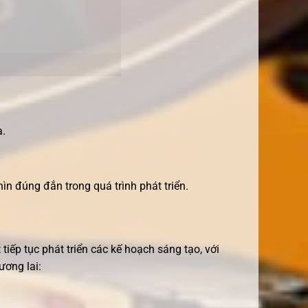
a.
ìn đúng đắn trong quá trình phát triển.
ếp tục phát triển các kế hoạch sáng tạo, với
ương lai: