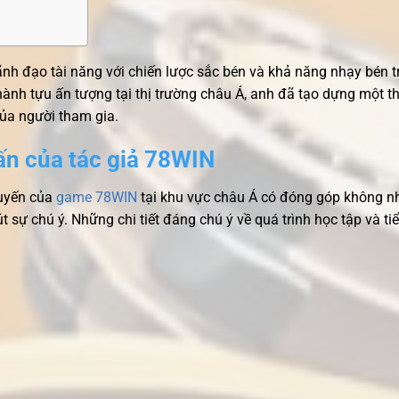
nh đạo tài năng với chiến lược sắc bén và khả năng nhạy bén tr
ành tựu ấn tượng tại thị trường châu Á, anh đã tạo dựng một th
ủa người tham gia.
ấn của tác giả 78WIN
tuyến của
game 78WIN
tại khu vực châu Á có đóng góp không nh
út sự chú ý. Những chi tiết đáng chú ý về quá trình học tập và