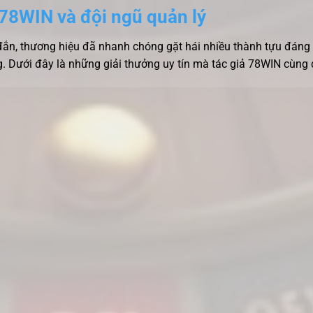
78WIN và đội ngũ quản lý
đắn, thương hiệu đã nhanh chóng gặt hái nhiều thành tựu đáng
ng. Dưới đây là những giải thưởng uy tín mà tác giả 78WIN cùng