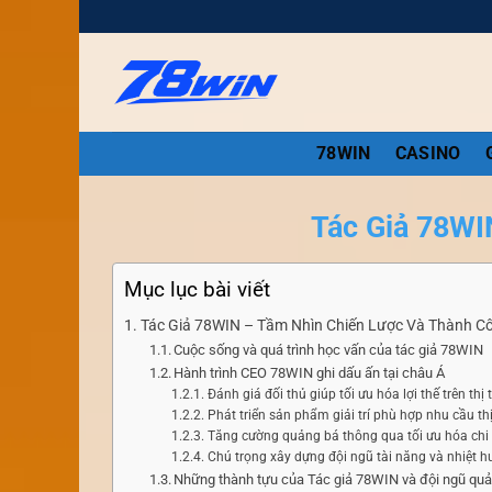
Bỏ
qua
nội
dung
78WIN
CASINO
Tác Giả 78WI
Mục lục bài viết
Tác Giả 78WIN – Tầm Nhìn Chiến Lược Và Thành Cô
Cuộc sống và quá trình học vấn của tác giả 78WIN
Hành trình CEO 78WIN ghi dấu ấn tại châu Á
Đánh giá đối thủ giúp tối ưu hóa lợi thế trên thị
Phát triển sản phẩm giải trí phù hợp nhu cầu th
Tăng cường quảng bá thông qua tối ưu hóa chi 
Chú trọng xây dựng đội ngũ tài năng và nhiệt h
Những thành tựu của Tác giả 78WIN và đội ngũ quả