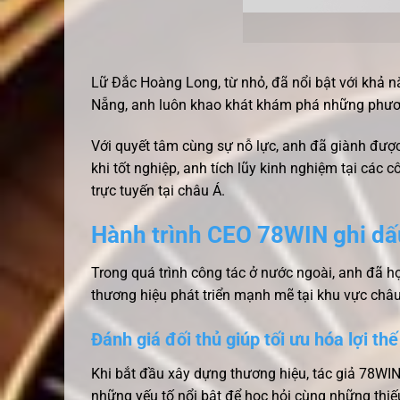
Lữ Đắc Hoàng Long, từ nhỏ, đã nổi bật với khả nă
Nẵng, anh luôn khao khát khám phá những phương
Với quyết tâm cùng sự nỗ lực, anh đã giành được
khi tốt nghiệp, anh tích lũy kinh nghiệm tại các
trực tuyến tại châu Á.
Hành trình CEO 78WIN ghi dấu
Trong quá trình công tác ở nước ngoài, anh đã họ
thương hiệu phát triển mạnh mẽ tại khu vực châu
Đánh giá đối thủ giúp tối ưu hóa lợi thế
Khi bắt đầu xây dựng thương hiệu, tác giả 78WIN
những yếu tố nổi bật để học hỏi cùng những thiếu