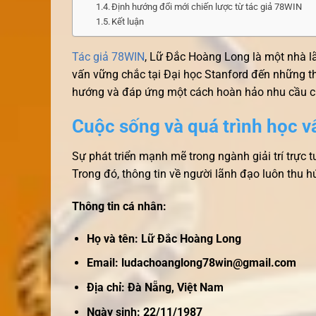
Định hướng đổi mới chiến lược từ tác giả 78WIN
Kết luận
Tác giả 78WIN
, Lữ Đắc Hoàng Long là một nhà lã
vấn vững chắc tại Đại học Stanford đến những th
hướng và đáp ứng một cách hoàn hảo nhu cầu c
Cuộc sống và quá trình học v
Sự phát triển mạnh mẽ trong ngành giải trí trực 
Trong đó, thông tin về người lãnh đạo luôn thu h
Thông tin cá nhân:
Họ và tên: Lữ Đắc Hoàng Long
Email:
ludachoanglong78win@gmail.com
Địa chỉ: Đà Nẵng, Việt Nam
Ngày sinh: 22/11/1987