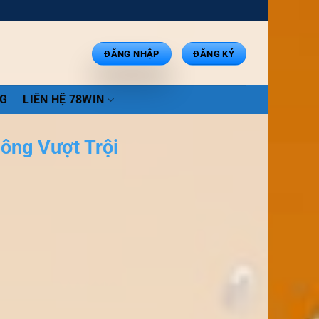
ĐĂNG NHẬP
ĐĂNG KÝ
G
LIÊN HỆ 78WIN
ông Vượt Trội